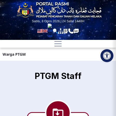
Skip to Main Content
Sabtu, 8 Ogos 2026 | 24 Safar 1448H
Op
Warga PTGM
PTGM Staff