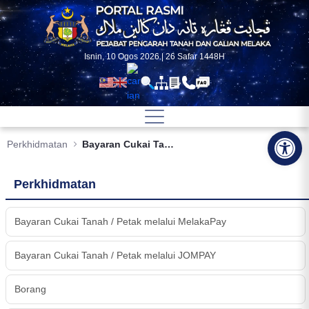
Skip to Main Content
Isnin, 10 Ogos 2026 | 26 Safar 1448H
Op
Perkhidmatan
Bayaran Cukai Tanah / Petak melalui MelakaPay
Perkhidmatan
Bayaran Cukai Tanah / Petak melalui MelakaPay
Bayaran Cukai Tanah / Petak melalui JOMPAY
Borang