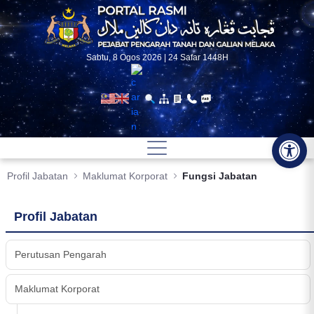
Skip to Main Content
Sabtu, 8 Ogos 2026 | 24 Safar 1448H
Op
Profil Jabatan
Maklumat Korporat
Fungsi Jabatan
Profil Jabatan
Perutusan Pengarah
Maklumat Korporat