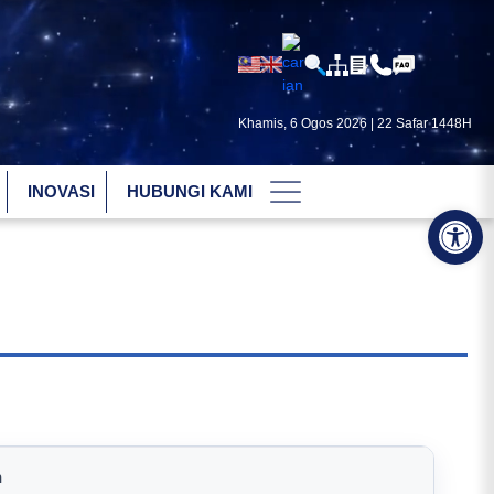
Khamis, 6 Ogos 2026 | 22 Safar 1448H
INOVASI
HUBUNGI KAMI
Op
n