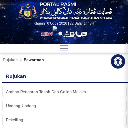
Skip to Main Content
Khamis, 6 Ogos 2026 | 22 Safar 1448H
Op
Rujukan
Pewartaan
Rujukan
Arahan Pengarah Tanah Dan Galian Melaka
Undang-Undang
Pekeliling