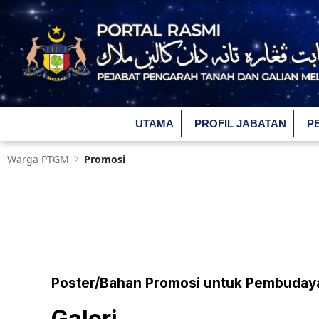
Skip to Main Content
UTAMA
PROFIL JABATAN
P
Warga PTGM
Promosi
Poster/Bahan Promosi untuk Pembuday
Galeri