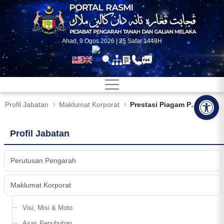
Skip to Main Content
Ahad, 9 Ogos 2026 | 25 Safar 1448H
Op
Profil Jabatan
Maklumat Korporat
Prestasi Piagam Pelanggan PTG Melaka
Profil Jabatan
Perutusan Pengarah
Maklumat Korporat
Visi, Misi & Moto
Asas Penubuhan