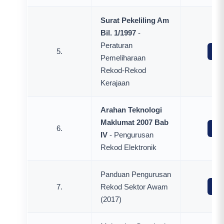
Surat Pekeliling Am
Bil. 1/1997
-
Peraturan
5.
Mua
Pemeliharaan
Rekod-Rekod
Kerajaan
Arahan Teknologi
Maklumat 2007 Bab
6.
Mua
IV
- Pengurusan
Rekod Elektronik
Panduan Pengurusan
7.
Rekod Sektor Awam
Mua
(2017)