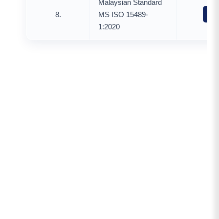
Malaysian Standard
8.
MS ISO 15489-
Mua
1:2020