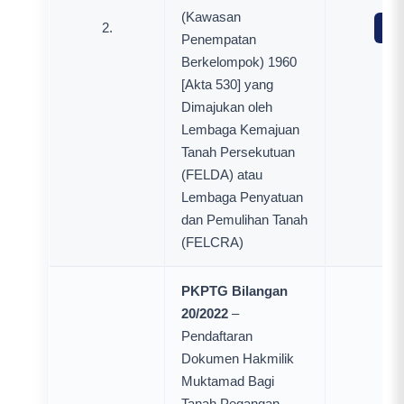
(Kawasan
2.
Mua
Penempatan
Berkelompok) 1960
[Akta 530] yang
Dimajukan oleh
Lembaga Kemajuan
Tanah Persekutuan
(FELDA) atau
Lembaga Penyatuan
dan Pemulihan Tanah
(FELCRA)
PKPTG Bilangan
20/2022
–
Pendaftaran
Dokumen Hakmilik
Muktamad Bagi
Tanah Pegangan