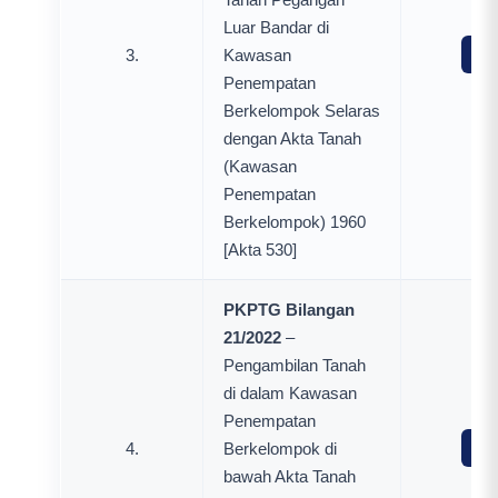
Luar Bandar di
3.
Kawasan
Mua
Penempatan
Berkelompok Selaras
dengan Akta Tanah
(Kawasan
Penempatan
Berkelompok) 1960
[Akta 530]
PKPTG Bilangan
21/2022
–
Pengambilan Tanah
di dalam Kawasan
Penempatan
4.
Berkelompok di
Mua
bawah Akta Tanah