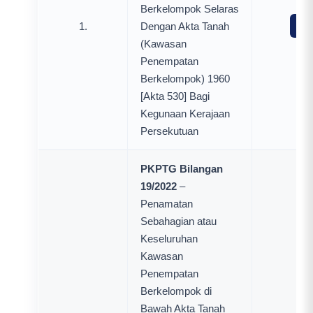
Berkelompok Selaras
1.
Dengan Akta Tanah
Mua
(Kawasan
Penempatan
Berkelompok) 1960
[Akta 530] Bagi
Kegunaan Kerajaan
Persekutuan
PKPTG Bilangan
19/2022
–
Penamatan
Sebahagian atau
Keseluruhan
Kawasan
Penempatan
Berkelompok di
Bawah Akta Tanah