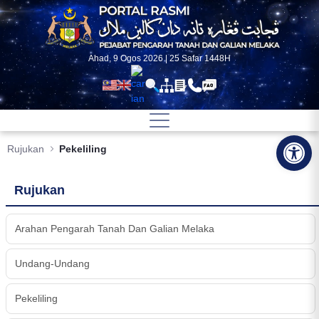
Skip to Main Content
Ahad, 9 Ogos 2026 | 25 Safar 1448H
Op
Rujukan
Pekeliling
Rujukan
Arahan Pengarah Tanah Dan Galian Melaka
Undang-Undang
Pekeliling