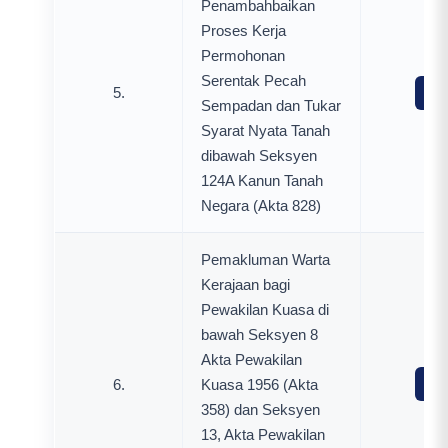
Penambahbaikan
Proses Kerja
Permohonan
Serentak Pecah
5.
Mua
Sempadan dan Tukar
Syarat Nyata Tanah
dibawah Seksyen
124A Kanun Tanah
Negara (Akta 828)
Pemakluman Warta
Kerajaan bagi
Pewakilan Kuasa di
bawah Seksyen 8
Akta Pewakilan
6.
Kuasa 1956 (Akta
Mua
358) dan Seksyen
13, Akta Pewakilan