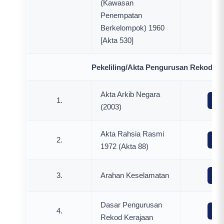
(Kawasan
Penempatan
Berkelompok) 1960
[Akta 530]
Pekeliling/Akta Pengurusan Rekod
Akta Arkib Negara
1.
Mua
(2003)
Akta Rahsia Rasmi
2.
Mua
1972 (Akta 88)
3.
Arahan Keselamatan
Mua
Dasar Pengurusan
4.
Mua
Rekod Kerajaan