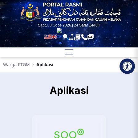
Skip to Main Content
Sabtu, 8 Ogos 2026 | 24 Safar 1448H
Op
Warga PTGM
Aplikasi
Aplikasi