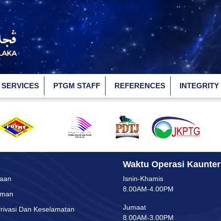
SERVICES
PTGM STAFF
REFERENCES
INTEGRITY
Waktu Operasi Kaunter
yaan
Isnin-Khamis
8.00AM-4.00PM
aman
Jumaat
rivasi Dan Keselamatan
8.00AM-3.00PM