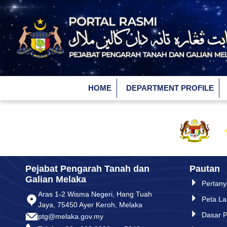
Skip to Main Content
HOME
DEPARTMENT PROFILE
Pejabat Pengarah Tanah dan
Pautan
Galian Melaka
Pertan
Aras 1-2 Wisma Negeri, Hang Tuah
Peta L
Jaya, 75450 Ayer Keroh, Melaka
Dasar P
ptg@melaka.gov.my