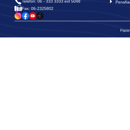
Telefon: 06 - 333 3333 ext 5048
Penafia
Fax: 06-2325802
Papar