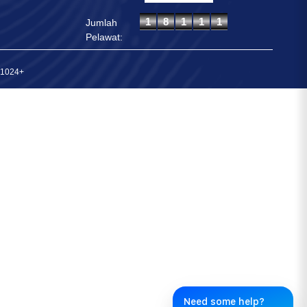
Jumlah
Pelawat:
 1024+
Need some help?