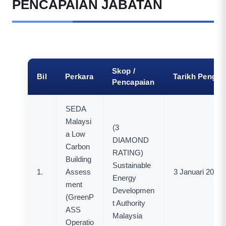
PENCAPAIAN JABATAN
Skop /
Bil
Perkara
Tarikh Penga
Pencapaian
SEDA
Malaysi
(3
a Low
DIAMOND
Carbon
RATING)
Building
Sustainable
1.
Assess
3 Januari 2019
Energy
ment
Developmen
(GreenP
t Authority
ASS
Malaysia
Operatio