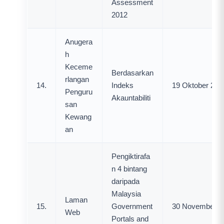
Assessment
2012
Anugera
h
Keceme
Berdasarkan
rlangan
14.
Indeks
19 Oktober 201
Penguru
Akauntabiliti
san
Kewang
an
Pengiktirafa
n 4 bintang
daripada
Malaysia
Laman
15.
Government
30 November 2
Web
Portals and