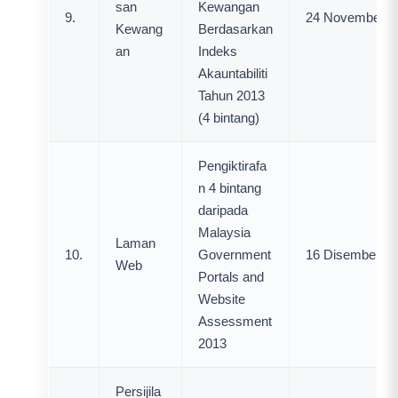
san
Kewangan
9.
24 November 2
Kewang
Berdasarkan
an
Indeks
Akauntabiliti
Tahun 2013
(4 bintang)
Pengiktirafa
n 4 bintang
daripada
Malaysia
Laman
10.
Government
16 Disember 2
Web
Portals and
Website
Assessment
2013
Persijila