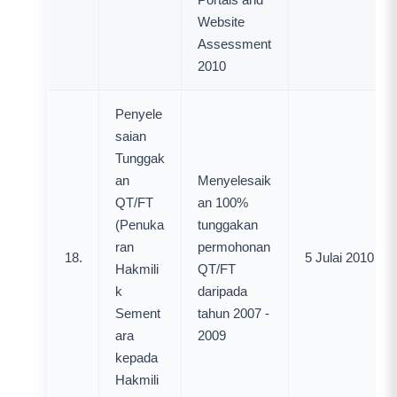
Website
Assessment
2010
Penyele
saian
Tunggak
an
Menyelesaik
QT/FT
an 100%
(Penuka
tunggakan
ran
permohonan
18.
5 Julai 2010
Hakmili
QT/FT
k
daripada
Sement
tahun 2007 -
ara
2009
kepada
Hakmili