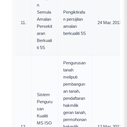
n
Semula
Pengiktirafa
Amalan
n persijilan
11.
24 Mac 2013
Persekit
amalan
aran
berkualiti 5S
Berkuali
ti 5S
Pengurusan
tanah
meliputi
pembangun
an tanah,
Sistem
pendaftaran
Penguru
hakmilik
san
geran tanah,
Kualiti
permohonan
MS ISO
12.
hakmilik
12 Mac 2013