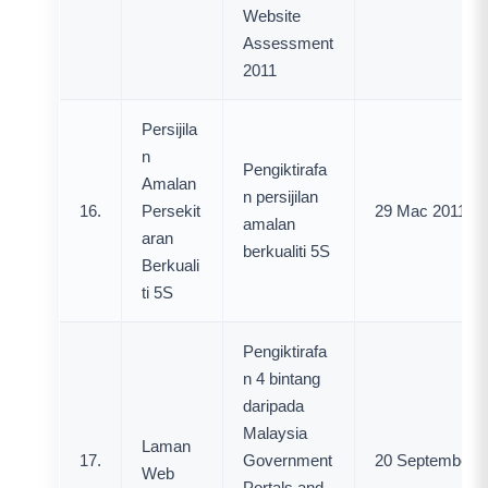
Website
Assessment
2011
Persijila
n
Pengiktirafa
Amalan
n persijilan
16.
Persekit
29 Mac 2011
amalan
aran
berkualiti 5S
Berkuali
ti 5S
Pengiktirafa
n 4 bintang
daripada
Malaysia
Laman
17.
Government
20 September 
Web
Portals and