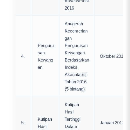
Assessment
2016
Anugerah
Kecemerlan
gan
Penguru
Pengurusan
san
Kewangan
4.
Oktober 2017
Kewang
Berdasarkan
an
Indeks
Akauntabiliti
Tahun 2016
(5 bintang)
Kutipan
Hasil
Kutipan
Tertinggi
5.
Januari 2017
Hasil
Dalam