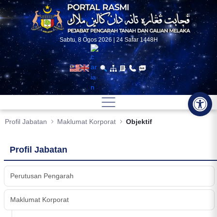
Skip to Main Content
Sabtu, 8 Ogos 2026 | 24 Safar 1448H
Op
Profil Jabatan
Maklumat Korporat
Objektif
Profil Jabatan
Perutusan Pengarah
Maklumat Korporat