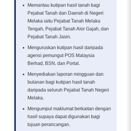
Memantau kutipan hasil tanah bagi
Pejabat Tanah dan Daerah di Negeri
Melaka iaitu Pejabat Tanah Melaka
Tengah, Pejabat Tanah Alor Gajah, dan
Pejabat Tanah Jasin.
Menguruskan kutipan hasil daripada
agensi pemungut POS Malaysia
Berhad, BSN, dan Portal.
Menyediakan laporan mingguan dan
bulanan bagi kutipan hasil tanah
daripada seluruh Pejabat Tanah Negeri
Melaka.
Mengumpul maklumat berkaitan dengan
hasil supaya dapat digunakan bagi
tujuan perancangan.