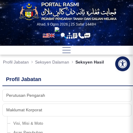
Skip to Main Content
Ahad, 9 Ogos 2026 | 25 Safar 1448H
Op
Profil Jabatan
Seksyen Dalaman
Seksyen Hasil
Profil Jabatan
Perutusan Pengarah
Maklumat Korporat
Visi, Misi & Moto
Asas Penubuhan