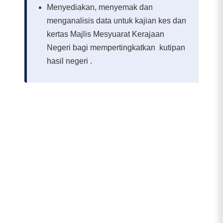
Menyediakan, menyemak dan
menganalisis data untuk kajian kes dan
kertas Majlis Mesyuarat Kerajaan
Negeri bagi mempertingkatkan kutipan
hasil negeri .