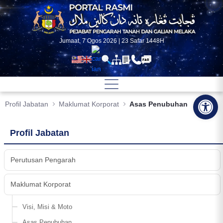
Skip to Main Content
Jumaat, 7 Ogos 2026 | 23 Safar 1448H
Op
Profil Jabatan
Maklumat Korporat
Asas Penubuhan
Profil Jabatan
Perutusan Pengarah
Maklumat Korporat
Visi, Misi & Moto
Asas Penubuhan