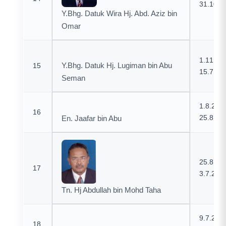
31.10.1
Y.Bhg. Datuk Wira Hj. Abd. Aziz bin
Omar
1.11.19
Y.Bhg. Datuk Hj. Lugiman bin Abu
15
15.7.20
Seman
1.8.200
16
25.8.20
En. Jaafar bin Abu
25.8.20
17
3.7.200
Tn. Hj Abdullah bin Mohd Taha
9.7.200
18