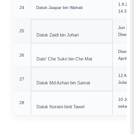
1.8.201
24
Datuk Jaapar bin Wahab
14.3.20
Jun 201
25
Disembe
Datuk Zaidi bin Johari
Disembe
26
April 20
Dato' Che Sukri bin Che Mat
12 April
27
Julai 20
Datuk Md Azhan bin Samat
10 Julai
28
sekaran
Datuk Noraini binti Tawel