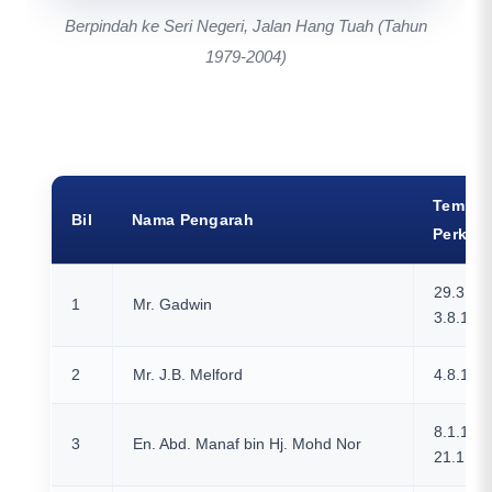
Berpindah ke Seri Negeri, Jalan Hang Tuah (Tahun
1979-2004)
Tempo
Bil
Nama Pengarah
Perkhi
29.3.19
1
Mr. Gadwin
3.8.195
2
Mr. J.B. Melford
4.8.195
8.1.196
3
En. Abd. Manaf bin Hj. Mohd Nor
21.1.19