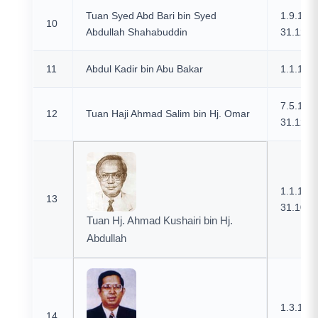
Tuan Syed Abd Bari bin Syed
1.9.197
10
Abdullah Shahabuddin
31.12.1
11
Abdul Kadir bin Abu Bakar
1.1.197
7.5.197
12
Tuan Haji Ahmad Salim bin Hj. Omar
31.12.1
1.1.198
13
31.10.1
Tuan Hj. Ahmad Kushairi bin Hj.
Abdullah
1.3.199
14