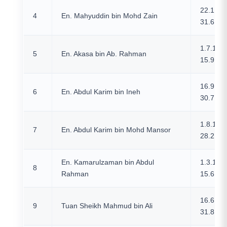
22.1.19
4
En. Mahyuddin bin Mohd Zain
31.6.19
1.7.196
5
En. Akasa bin Ab. Rahman
15.9.19
16.9.19
6
En. Abdul Karim bin Ineh
30.7.19
1.8.196
7
En. Abdul Karim bin Mohd Mansor
28.2.19
En. Kamarulzaman bin Abdul
1.3.197
8
Rahman
15.6.19
16.6.19
9
Tuan Sheikh Mahmud bin Ali
31.8.19