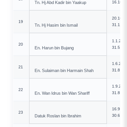
16.10.2
Tn. Hj Abd Kadir bin Yaakup
20.10.2
19
31.12.2
Tn. Hj Hasim bin Ismail
1.1.200
20
31.5.20
En. Harun bin Bujang
1.6.200
21
31.8.20
En. Sulaiman bin Harmain Shah
1.9.200
22
31.8.20
En. Wan Idrus bin Wan Shariff
16.9.20
23
30.6.20
Datuk Roslan bin Ibrahim