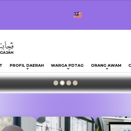
T
PROFIL DAERAH
WARGA PDTAG
ORANG AWAM
C