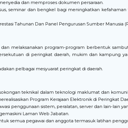
, menyedia dan memproses dokumen persaraan.
rsus, seminar dan bengkel bagi meningkatkan kefahaman 
Prestasi Tahunan Dan Panel Pengurusan Sumber Manusia (
 dan melaksanakan program-program berbentuk sambutan
persekutuan di peringkat daerah, mukim dan kampung yan
akan pelbagai mesyuarat peringkat di daerah.
okongan teknikal dalam teknologi maklumat dan komuni
erealisasikan Program Kerajaan Elektronik di Peringkat Da
si penggunaan sistem, peralatan, server dan lain-lain yan
emaskini Laman Web Jabatan.
ntuk semua pegawai dan anggota termasuk latihan pengg