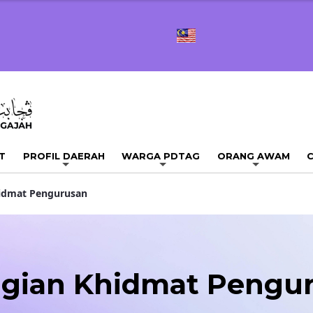
T
PROFIL DAERAH
WARGA PDTAG
ORANG AWAM
C
idmat Pengurusan
gian Khidmat Pengu