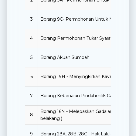
2
Borang 9A - Permohonan Untuk Memecahka
3
Borang 9C- Permohonan Untuk Menyatukan 
4
Borang Permohonan Tukar Syarat Tanah 202
5
Borang Akuan Sumpah
6
Borang 19H - Menyingkirkan Kaveat Persendi
7
Borang Kebenaran Pindahmilik Cagaran Paja
Borang 16N - Melepaskan Gadaian ( hendakla
8
belakang )
9
Borang 28A, 28B, 28C - Hak Lalulalang Perse