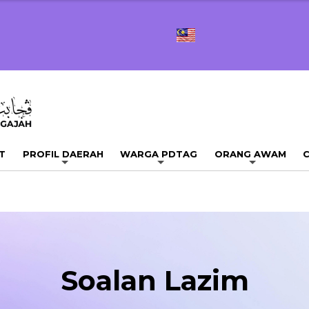
T
PROFIL DAERAH
WARGA PDTAG
ORANG AWAM
C
Soalan Lazim