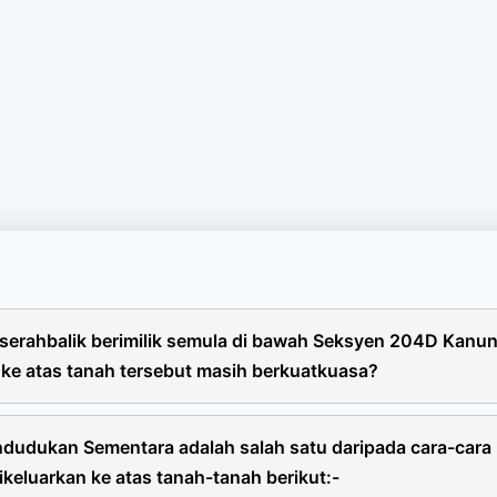
serahbalik berimilik semula di bawah Seksyen 204D Kanu
 ke atas tanah tersebut masih berkuatkuasa?
n 2001 Kanun Tanah Negara 1965, permohonan di bawah seksy
 mempunyai gadaian dengan syarat pemohon memperolehi keb
ndudukan Sementara adalah salah satu daripada cara-cara
an tersebut akan dibawa ke dalam hakmilik-hakmilik baru yang
ikeluarkan ke atas tanah-tanah berikut:-