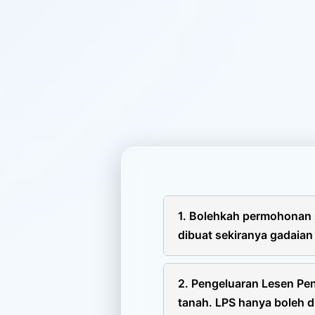
1. Bolehkah permohonan 
dibuat sekiranya gadaian
Boleh. Berdasarkan pindaa
walaupun tanah tersebut
2. Pengeluaran Lesen Pe
pemegang gadaian dan gadai
tanah. LPS hanya boleh d