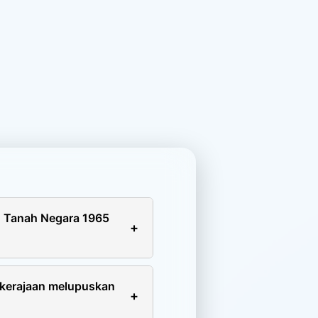
n Tanah Negara 1965
en tersebut boleh diproses
enaran bertulis daripada
 kerajaan melupuskan
 akan dikeluarkan.