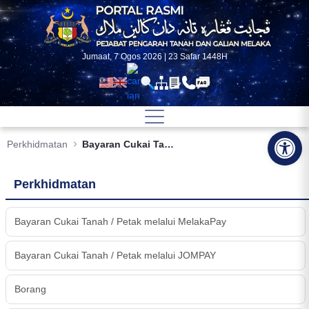
Skip to Main Content
Jumaat, 7 Ogos 2026 | 23 Safar 1448H
Op
Perkhidmatan
Bayaran Cukai Tanah/Petak melalui JOMPAY
Perkhidmatan
Bayaran Cukai Tanah / Petak melalui MelakaPay
Bayaran Cukai Tanah / Petak melalui JOMPAY
Borang