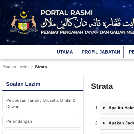
Skip to Main Content
UTAMA
PROFIL JABATAN
P
Soalan Lazim
Strata
Soalan Lazim
Strata
Pelupusan Tanah / Urusetia Mmkn &
Dewan
Apa itu Hakm
Perundangan
Apakah Jadu