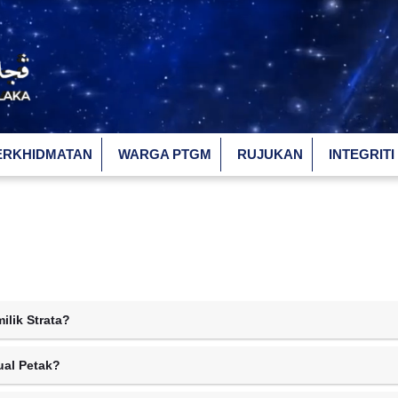
ERKHIDMATAN
WARGA PTGM
RUJUKAN
INTEGRITI
ilik Strata?
al Petak?