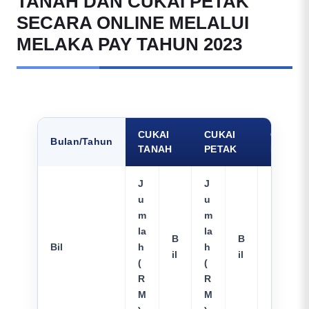
TANAH DAN CUKAI PETAK
SECARA ONLINE MELALUI
MELAKA PAY TAHUN 2023
CUKAI
CUKAI
CARIAN
Bulan/Tahun
TANAH
PETAK
PERSEN
J
J
u
u
m
m
la
la
Jumla
B
B
Bil
h
h
h
il
il
(
(
(RM)
R
R
M
M