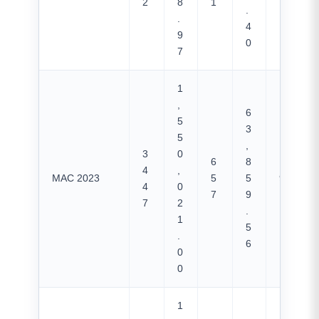
2
8
1
.
.
4
9
0
7
1
,
6
5
3
5
,
3
0
6
8
4
,
MAC 2023
5
5
970
4
0
7
9
7
2
.
1
5
.
6
0
0
1