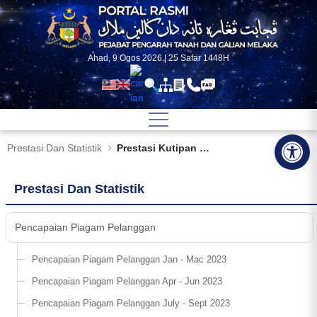
Skip to Main Content
Ahad, 9 Ogos 2026 | 25 Safar 1448H
Op
Prestasi Dan Statistik
Prestasi Kutipan Cukai Tanah Secara Online Melalui Melaka Pay
Prestasi Dan Statistik
Pencapaian Piagam Pelanggan
Pencapaian Piagam Pelanggan Jan - Mac 2023
Pencapaian Piagam Pelanggan Apr - Jun 2023
Pencapaian Piagam Pelanggan July - Sept 2023