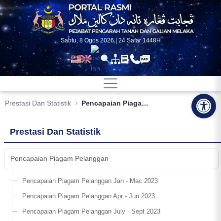
Skip to Main Content
Sabtu, 8 Ogos 2026 | 24 Safar 1448H
Op
Prestasi Dan Statistik
Pencapaian Piagam Pelanggan PTG Melaka Apr-Jun 2023
Prestasi Dan Statistik
Pencapaian Piagam Pelanggan
Pencapaian Piagam Pelanggan Jan - Mac 2023
Pencapaian Piagam Pelanggan Apr - Jun 2023
Pencapaian Piagam Pelanggan July - Sept 2023