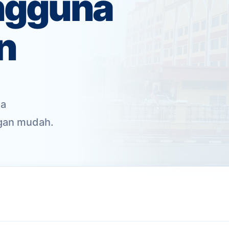
ngguna
n
da
gan mudah.