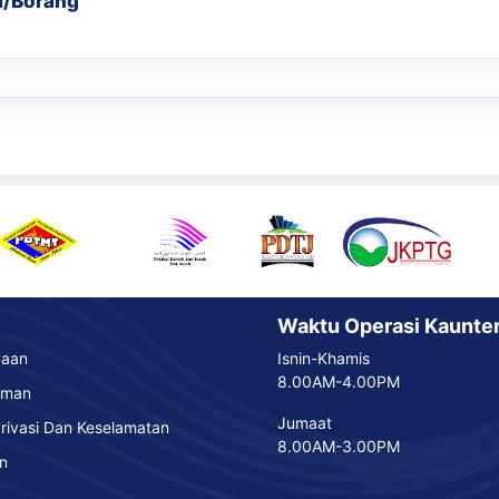
a/Borang
Waktu Operasi Kaunte
yaan
Isnin-Khamis
8.00AM-4.00PM
aman
Jumaat
rivasi Dan Keselamatan
8.00AM-3.00PM
n