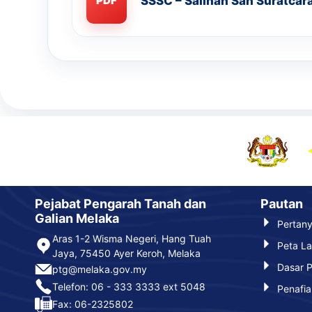
SSSC – Salinan Sah Suratcar
PDF
Pejabat Pengarah Tanah dan
Pautan
Galian Melaka
Pertan
Aras 1-2 Wisma Negeri, Hang Tuah
Peta L
Jaya, 75450 Ayer Keroh, Melaka
Dasar P
ptg@melaka.gov.my
Telefon: 06 - 333 3333 ext 5048
Penafia
Fax: 06-2325802