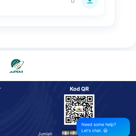
r
Kod QR
Need some help?
Let's chat. 😃
Jumlah