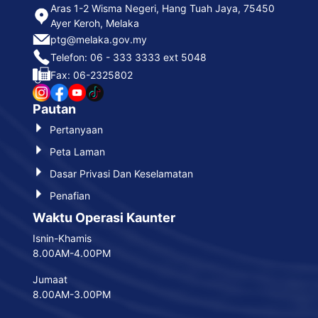
Aras 1-2 Wisma Negeri, Hang Tuah Jaya, 75450
Ayer Keroh, Melaka
ptg@melaka.gov.my
Telefon: 06 - 333 3333 ext 5048
Fax: 06-2325802
Pautan
Pertanyaan
Peta Laman
Dasar Privasi Dan Keselamatan
Penafian
Waktu Operasi Kaunter
Isnin-Khamis
8.00AM-4.00PM
Jumaat
8.00AM-3.00PM