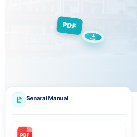
PDF
Senarai Manual
PDF