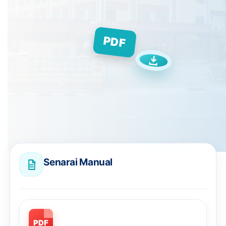
PDF
Senarai Manual
PDF